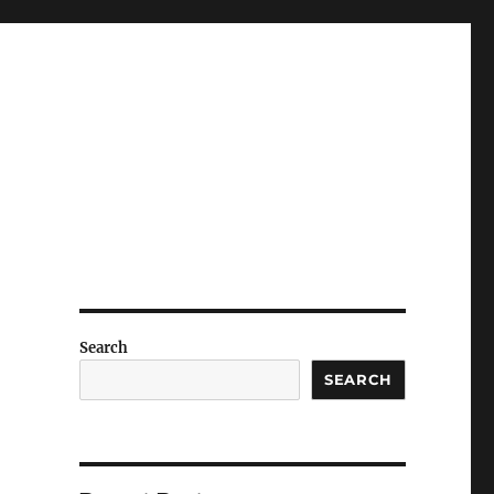
Search
SEARCH