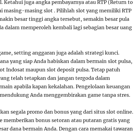
. Ketahui juga angka pembayarnya atau RTP (Return to
i masing-masing slot . Pilihlah slot yang memiliki RTP
makin besar tinggi angka tersebut, semakin besar pula
a dalam memperoleh kembali lagi sebagian besar uang
ame, setting anggaran juga adalah strategi kunci.
dana yang siap Anda habiskan dalam bermain slot pulsa,
lot Indosat maupun slot deposit pulsa. Tetap patuh
ang telah tetapkan dan jangan tergoda dalam
main apabila kapan kekalahan. Pengelolaan keuangan
t mendukung Anda menggembirakan game tanpa stres.
kan segala promo dan bonus yang dari situs slot online.
e memberikan bonus setoran atau putaran gratis yang
sar dana bermain Anda. Dengan cara memakai tawaran