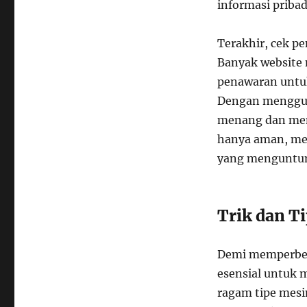
informasi priba
Terakhir, cek pe
Banyak website
penawaran untuk 
Dengan menggun
menang dan memp
hanya aman, mel
yang menguntu
Trik dan T
Demi memperbes
esensial untuk 
ragam tipe mesin