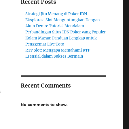
Recent Posts
Strategi Jitu Menang di Poker IDN
Eksplorasi Slot Menguntungkan Dengan
Akun Demo: Tutorial Mendalam
Perbandingan Situs IDN Poker yang Populer
Kolam Macau: Panduan Lengkap untuk
Penggemar Live Toto
RTP Slot: Mengapa Memahami RTP
Esensial dalam Sukses Bermain
Recent Comments
n
No comments to show.