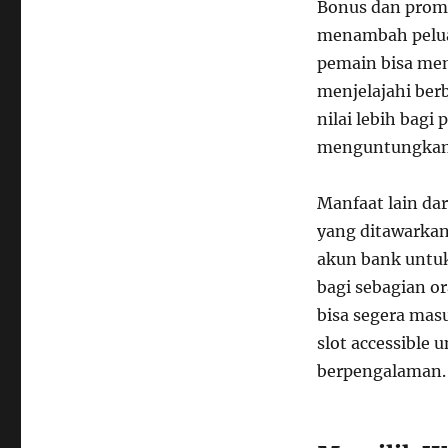
Bonus dan promo 
menambah pelua
pemain bisa me
menjelajahi berb
nilai lebih bag
menguntungkan
Manfaat lain dar
yang ditawarkan
akun bank untuk
bagi sebagian o
bisa segera mas
slot accessible 
berpengalaman.