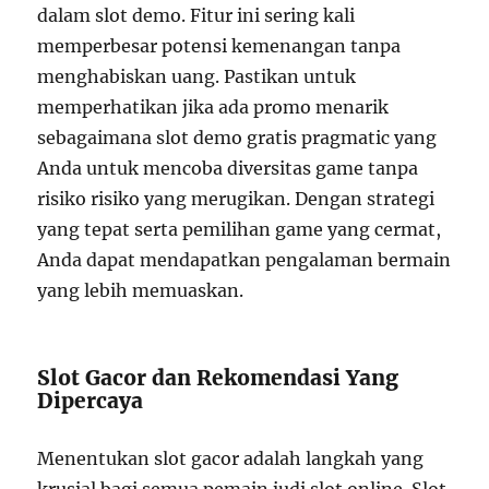
dalam slot demo. Fitur ini sering kali
memperbesar potensi kemenangan tanpa
menghabiskan uang. Pastikan untuk
memperhatikan jika ada promo menarik
sebagaimana slot demo gratis pragmatic yang
Anda untuk mencoba diversitas game tanpa
risiko risiko yang merugikan. Dengan strategi
yang tepat serta pemilihan game yang cermat,
Anda dapat mendapatkan pengalaman bermain
yang lebih memuaskan.
Slot Gacor dan Rekomendasi Yang
Dipercaya
Menentukan slot gacor adalah langkah yang