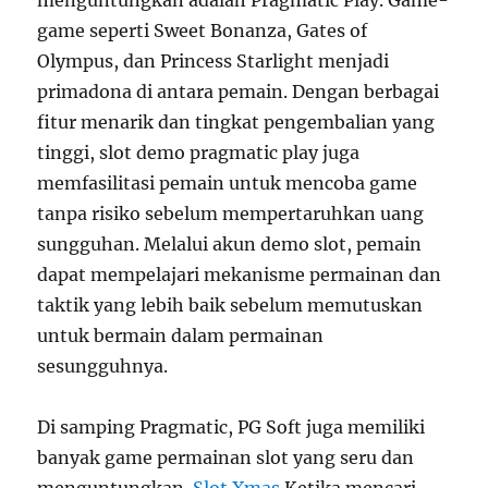
menguntungkan adalah Pragmatic Play. Game-
game seperti Sweet Bonanza, Gates of
Olympus, dan Princess Starlight menjadi
primadona di antara pemain. Dengan berbagai
fitur menarik dan tingkat pengembalian yang
tinggi, slot demo pragmatic play juga
memfasilitasi pemain untuk mencoba game
tanpa risiko sebelum mempertaruhkan uang
sungguhan. Melalui akun demo slot, pemain
dapat mempelajari mekanisme permainan dan
taktik yang lebih baik sebelum memutuskan
untuk bermain dalam permainan
sesungguhnya.
Di samping Pragmatic, PG Soft juga memiliki
banyak game permainan slot yang seru dan