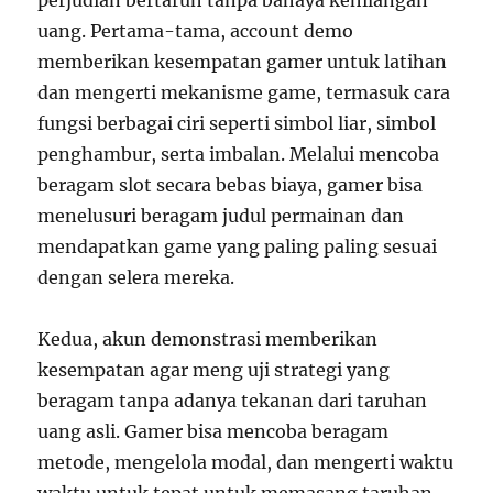
perjudian bertaruh tanpa bahaya kehilangan
uang. Pertama-tama, account demo
memberikan kesempatan gamer untuk latihan
dan mengerti mekanisme game, termasuk cara
fungsi berbagai ciri seperti simbol liar, simbol
penghambur, serta imbalan. Melalui mencoba
beragam slot secara bebas biaya, gamer bisa
menelusuri beragam judul permainan dan
mendapatkan game yang paling paling sesuai
dengan selera mereka.
Kedua, akun demonstrasi memberikan
kesempatan agar meng uji strategi yang
beragam tanpa adanya tekanan dari taruhan
uang asli. Gamer bisa mencoba beragam
metode, mengelola modal, dan mengerti waktu