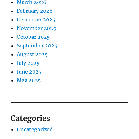
March 2026
February 2026
December 2025
November 2025
October 2025
September 2025
August 2025
July 2025
June 2025
May 2025
Categories
Uncategorized