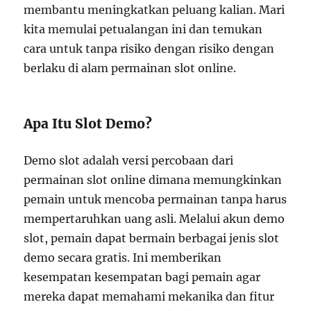
membantu meningkatkan peluang kalian. Mari
kita memulai petualangan ini dan temukan
cara untuk tanpa risiko dengan risiko dengan
berlaku di alam permainan slot online.
Apa Itu Slot Demo?
Demo slot adalah versi percobaan dari
permainan slot online dimana memungkinkan
pemain untuk mencoba permainan tanpa harus
mempertaruhkan uang asli. Melalui akun demo
slot, pemain dapat bermain berbagai jenis slot
demo secara gratis. Ini memberikan
kesempatan kesempatan bagi pemain agar
mereka dapat memahami mekanika dan fitur