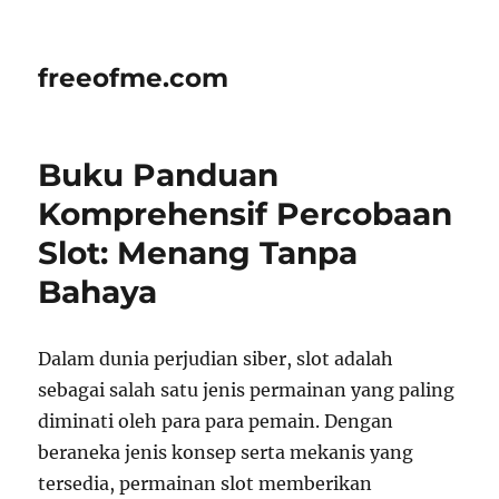
freeofme.com
Buku Panduan
Komprehensif Percobaan
Slot: Menang Tanpa
Bahaya
Dalam dunia perjudian siber, slot adalah
sebagai salah satu jenis permainan yang paling
diminati oleh para para pemain. Dengan
beraneka jenis konsep serta mekanis yang
tersedia, permainan slot memberikan