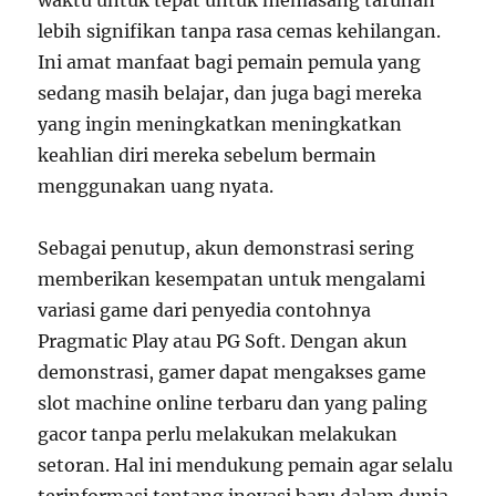
waktu untuk tepat untuk memasang taruhan
lebih signifikan tanpa rasa cemas kehilangan.
Ini amat manfaat bagi pemain pemula yang
sedang masih belajar, dan juga bagi mereka
yang ingin meningkatkan meningkatkan
keahlian diri mereka sebelum bermain
menggunakan uang nyata.
Sebagai penutup, akun demonstrasi sering
memberikan kesempatan untuk mengalami
variasi game dari penyedia contohnya
Pragmatic Play atau PG Soft. Dengan akun
demonstrasi, gamer dapat mengakses game
slot machine online terbaru dan yang paling
gacor tanpa perlu melakukan melakukan
setoran. Hal ini mendukung pemain agar selalu