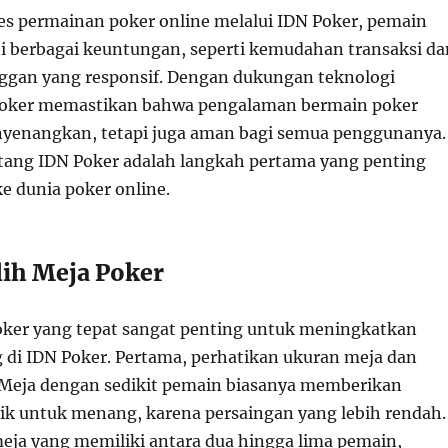
 permainan poker online melalui IDN Poker, pemain
 berbagai keuntungan, seperti kemudahan transaksi da
ggan yang responsif. Dengan dukungan teknologi
Poker memastikan bahwa pengalaman bermain poker
nyenangkan, tetapi juga aman bagi semua penggunanya.
ang IDN Poker adalah langkah pertama yang penting
e dunia poker online.
ih Meja Poker
ker yang tepat sangat penting untuk meningkatkan
di IDN Poker. Pertama, perhatikan ukuran meja dan
Meja dengan sedikit pemain biasanya memberikan
aik untuk menang, karena persaingan yang lebih rendah.
meja yang memiliki antara dua hingga lima pemain,