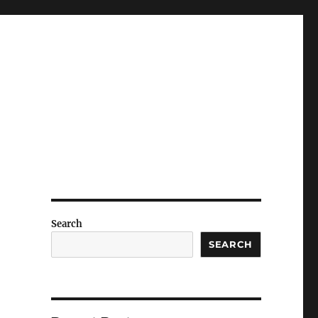
Search
SEARCH