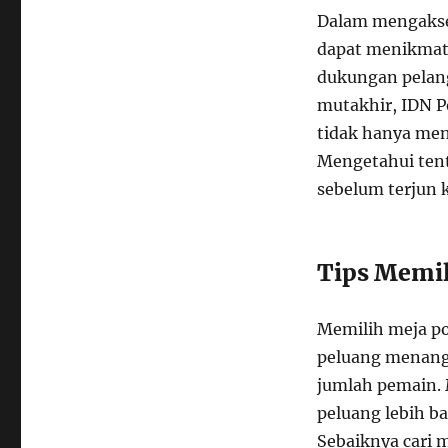
Dalam mengakses
dapat menikmati
dukungan pelan
mutakhir, IDN 
tidak hanya me
Mengetahui tent
sebelum terjun k
Tips Memil
Memilih meja po
peluang menang 
jumlah pemain. 
peluang lebih b
Sebaiknya cari 