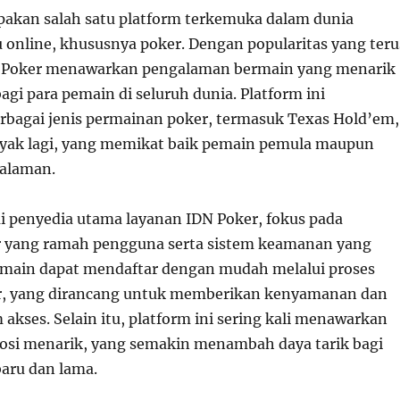
akan salah satu platform terkemuka dalam dunia
 online, khususnya poker. Dengan popularitas yang teru
 Poker menawarkan pengalaman bermain yang menarik
agi para pemain di seluruh dunia. Platform ini
bagai jenis permainan poker, termasuk Texas Hold’em,
yak lagi, yang memikat baik pemain pemula maupun
alaman.
ai penyedia utama layanan IDN Poker, fokus pada
r yang ramah pengguna serta sistem keamanan yang
emain dapat mendaftar dengan mudah melalui proses
er, yang dirancang untuk memberikan kenyamanan dan
akses. Selain itu, platform ini sering kali menawarkan
osi menarik, yang semakin menambah daya tarik bagi
aru dan lama.