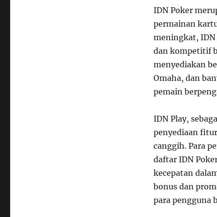
IDN Poker merup
permainan kartu
meningkat, IDN
dan kompetitif b
menyediakan ber
Omaha, dan ban
pemain berpeng
IDN Play, sebag
penyediaan fitu
canggih. Para p
daftar IDN Pok
kecepatan dalam 
bonus dan prom
para pengguna b