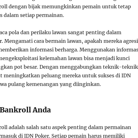
roll dengan bijak memungkinkan pemain untuk tetap
s dalam setiap permainan.
ca pola dan perilaku lawan sangat penting dalam
. Mengamati cara bermain lawan, apakah mereka agresi
a memberikan informasi berharga. Menggunakan informas
mengeksploitasi kelemahan lawan bisa menjadi kunci
kan pot besar. Dengan menggabungkan teknik-teknik
at meningkatkan peluang mereka untuk sukses di IDN
wa pulang kemenangan yang diinginkan.
Bankroll Anda
oll adalah salah satu aspek penting dalam permainan
ermasuk di IDN Poker. Setiap pemain harus memiliki