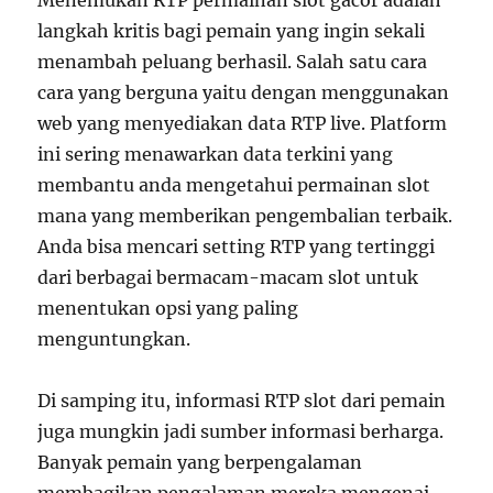
Menemukan RTP permainan slot gacor adalah
langkah kritis bagi pemain yang ingin sekali
menambah peluang berhasil. Salah satu cara
cara yang berguna yaitu dengan menggunakan
web yang menyediakan data RTP live. Platform
ini sering menawarkan data terkini yang
membantu anda mengetahui permainan slot
mana yang memberikan pengembalian terbaik.
Anda bisa mencari setting RTP yang tertinggi
dari berbagai bermacam-macam slot untuk
menentukan opsi yang paling
menguntungkan.
Di samping itu, informasi RTP slot dari pemain
juga mungkin jadi sumber informasi berharga.
Banyak pemain yang berpengalaman