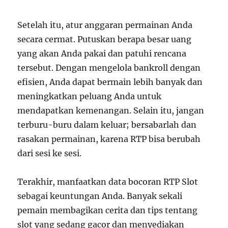
Setelah itu, atur anggaran permainan Anda
secara cermat. Putuskan berapa besar uang
yang akan Anda pakai dan patuhi rencana
tersebut. Dengan mengelola bankroll dengan
efisien, Anda dapat bermain lebih banyak dan
meningkatkan peluang Anda untuk
mendapatkan kemenangan. Selain itu, jangan
terburu-buru dalam keluar; bersabarlah dan
rasakan permainan, karena RTP bisa berubah
dari sesi ke sesi.
Terakhir, manfaatkan data bocoran RTP Slot
sebagai keuntungan Anda. Banyak sekali
pemain membagikan cerita dan tips tentang
slot yang sedang gacor dan menyediakan