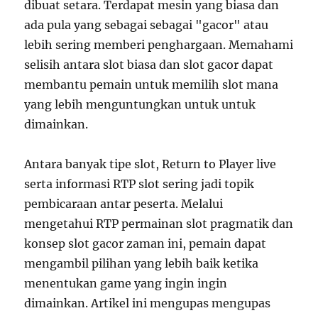
dibuat setara. Terdapat mesin yang biasa dan
ada pula yang sebagai sebagai "gacor" atau
lebih sering memberi penghargaan. Memahami
selisih antara slot biasa dan slot gacor dapat
membantu pemain untuk memilih slot mana
yang lebih menguntungkan untuk untuk
dimainkan.
Antara banyak tipe slot, Return to Player live
serta informasi RTP slot sering jadi topik
pembicaraan antar peserta. Melalui
mengetahui RTP permainan slot pragmatik dan
konsep slot gacor zaman ini, pemain dapat
mengambil pilihan yang lebih baik ketika
menentukan game yang ingin ingin
dimainkan. Artikel ini mengupas mengupas