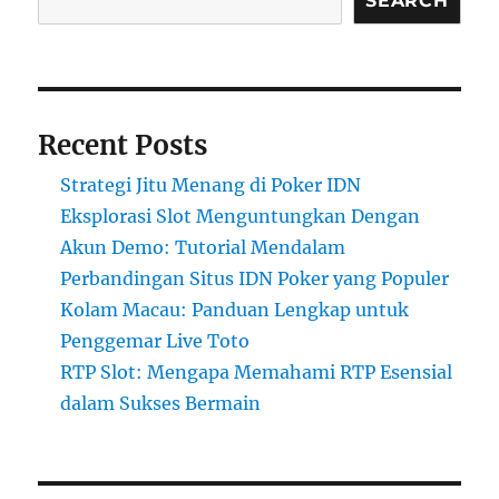
SEARCH
Recent Posts
Strategi Jitu Menang di Poker IDN
Eksplorasi Slot Menguntungkan Dengan
Akun Demo: Tutorial Mendalam
Perbandingan Situs IDN Poker yang Populer
Kolam Macau: Panduan Lengkap untuk
Penggemar Live Toto
RTP Slot: Mengapa Memahami RTP Esensial
dalam Sukses Bermain