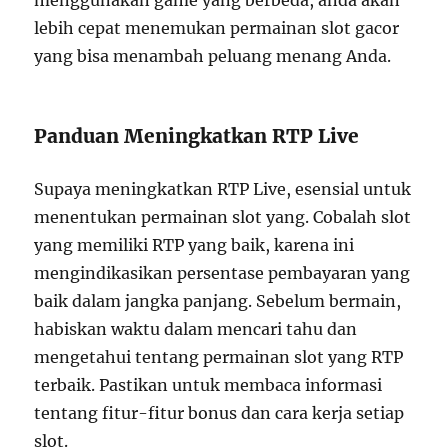
menggunakan game yang berbeda, anda akan
lebih cepat menemukan permainan slot gacor
yang bisa menambah peluang menang Anda.
Panduan Meningkatkan RTP Live
Supaya meningkatkan RTP Live, esensial untuk
menentukan permainan slot yang. Cobalah slot
yang memiliki RTP yang baik, karena ini
mengindikasikan persentase pembayaran yang
baik dalam jangka panjang. Sebelum bermain,
habiskan waktu dalam mencari tahu dan
mengetahui tentang permainan slot yang RTP
terbaik. Pastikan untuk membaca informasi
tentang fitur-fitur bonus dan cara kerja setiap
slot.