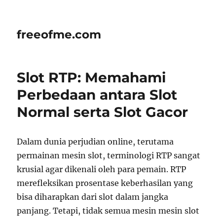
freeofme.com
Slot RTP: Memahami
Perbedaan antara Slot
Normal serta Slot Gacor
Dalam dunia perjudian online, terutama
permainan mesin slot, terminologi RTP sangat
krusial agar dikenali oleh para pemain. RTP
merefleksikan prosentase keberhasilan yang
bisa diharapkan dari slot dalam jangka
panjang. Tetapi, tidak semua mesin mesin slot