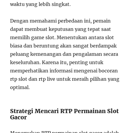
waktu yang lebih singkat.
Dengan memahami perbedaan ini, pemain
dapat membuat keputusan yang tepat saat
memilih game slot. Menentukan antara slot
biasa dan beruntung akan sangat berdampak
peluang kemenangan dan pengalaman secara
keseluruhan. Karena itu, penting untuk
memperhatikan informasi mengenai bocoran
rtp slot dan rtp live untuk meraih pilihan yang
optimal.
Strategi Mencari RTP Permainan Slot
Gacor