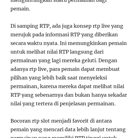
menguntungkan suatu permainan bagi
pemain.
Di samping RTP, ada juga konsep rtp live yang
merujuk pada informasi RTP yang diberikan
secara waktu nyata. Ini memungkinkan pemain
untuk melihat nilai RTP langsung dari
permainan yang lagi mereka geluti. Dengan
adanya rtp live, para pemain dapat membuat
pilihan yang lebih baik saat menyeleksi
permainan, karena mereka dapat melihat nilai
RTP yang sebenarnya dan bukan hanya sekadar
nilai yang tertera di penjelasan permainan.
Bocoran rtp slot menjadi favorit di antara
pemain yang mencari data lebih lanjut tentang