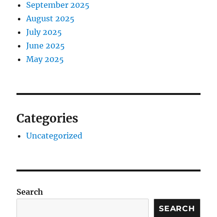
September 2025
August 2025
July 2025
June 2025
May 2025
Categories
Uncategorized
Search
SEARCH