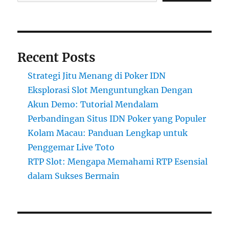
Recent Posts
Strategi Jitu Menang di Poker IDN
Eksplorasi Slot Menguntungkan Dengan
Akun Demo: Tutorial Mendalam
Perbandingan Situs IDN Poker yang Populer
Kolam Macau: Panduan Lengkap untuk
Penggemar Live Toto
RTP Slot: Mengapa Memahami RTP Esensial
dalam Sukses Bermain