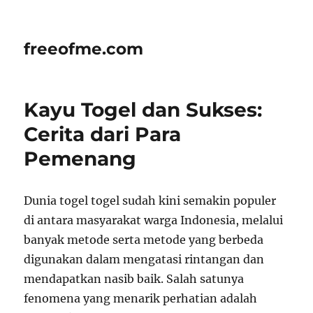
freeofme.com
Kayu Togel dan Sukses:
Cerita dari Para
Pemenang
Dunia togel togel sudah kini semakin populer
di antara masyarakat warga Indonesia, melalui
banyak metode serta metode yang berbeda
digunakan dalam mengatasi rintangan dan
mendapatkan nasib baik. Salah satunya
fenomena yang menarik perhatian adalah