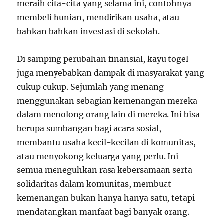
meraih cita-cita yang selama ini, contohnya
membeli hunian, mendirikan usaha, atau
bahkan bahkan investasi di sekolah.
Di samping perubahan finansial, kayu togel
juga menyebabkan dampak di masyarakat yang
cukup cukup. Sejumlah yang menang
menggunakan sebagian kemenangan mereka
dalam menolong orang lain di mereka. Ini bisa
berupa sumbangan bagi acara sosial,
membantu usaha kecil-kecilan di komunitas,
atau menyokong keluarga yang perlu. Ini
semua meneguhkan rasa kebersamaan serta
solidaritas dalam komunitas, membuat
kemenangan bukan hanya hanya satu, tetapi
mendatangkan manfaat bagi banyak orang.