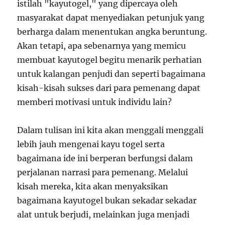
istilah "kayutogel," yang dipercaya oleh
masyarakat dapat menyediakan petunjuk yang
berharga dalam menentukan angka beruntung.
Akan tetapi, apa sebenarnya yang memicu
membuat kayutogel begitu menarik perhatian
untuk kalangan penjudi dan seperti bagaimana
kisah-kisah sukses dari para pemenang dapat
memberi motivasi untuk individu lain?
Dalam tulisan ini kita akan menggali menggali
lebih jauh mengenai kayu togel serta
bagaimana ide ini berperan berfungsi dalam
perjalanan narrasi para pemenang. Melalui
kisah mereka, kita akan menyaksikan
bagaimana kayutogel bukan sekadar sekadar
alat untuk berjudi, melainkan juga menjadi