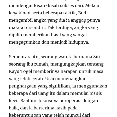
mendengar kisah-kisah sukses dari. Melalui
keyakinan serta beberapa taktik, Budi
mengambil angka yang dia ia anggap punya
makna tersendiri. Tak terduga, angka yang
dipilih memberikan hasil yang sangat
mengagumkan dan menjadi hidupnya.
Sementara itu, seorang wanita bernama Siti,
seorang ibu rumah, mengungkapkan tentang
Kayu Togel memberinya harapan untuk masa
yang lebih cerah. Usai memenangkan
penghargaan yang signifikan, ia menggunakan
beberapa dari uang itu dalam memulai bisnis
kecil. Saat ini, bisnisnya beroperasi dengan
baik, dan ia berterima kasih pada
keberuntungan yang telah muncul dari