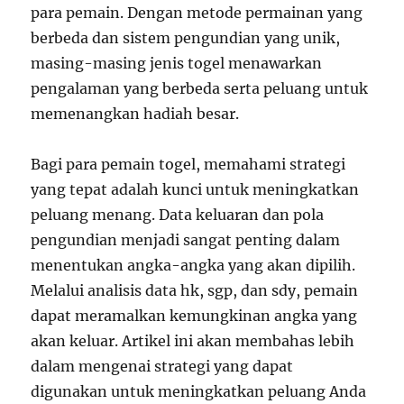
para pemain. Dengan metode permainan yang
berbeda dan sistem pengundian yang unik,
masing-masing jenis togel menawarkan
pengalaman yang berbeda serta peluang untuk
memenangkan hadiah besar.
Bagi para pemain togel, memahami strategi
yang tepat adalah kunci untuk meningkatkan
peluang menang. Data keluaran dan pola
pengundian menjadi sangat penting dalam
menentukan angka-angka yang akan dipilih.
Melalui analisis data hk, sgp, dan sdy, pemain
dapat meramalkan kemungkinan angka yang
akan keluar. Artikel ini akan membahas lebih
dalam mengenai strategi yang dapat
digunakan untuk meningkatkan peluang Anda