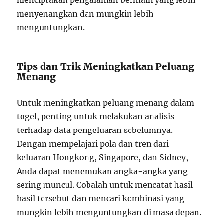
menciptakan pengalaman bermain yang lebih
menyenangkan dan mungkin lebih
menguntungkan.
Tips dan Trik Meningkatkan Peluang
Menang
Untuk meningkatkan peluang menang dalam
togel, penting untuk melakukan analisis
terhadap data pengeluaran sebelumnya.
Dengan mempelajari pola dan tren dari
keluaran Hongkong, Singapore, dan Sidney,
Anda dapat menemukan angka-angka yang
sering muncul. Cobalah untuk mencatat hasil-
hasil tersebut dan mencari kombinasi yang
mungkin lebih menguntungkan di masa depan.