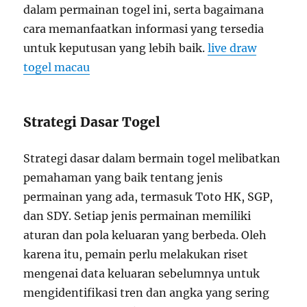
dalam permainan togel ini, serta bagaimana
cara memanfaatkan informasi yang tersedia
untuk keputusan yang lebih baik.
live draw
togel macau
Strategi Dasar Togel
Strategi dasar dalam bermain togel melibatkan
pemahaman yang baik tentang jenis
permainan yang ada, termasuk Toto HK, SGP,
dan SDY. Setiap jenis permainan memiliki
aturan dan pola keluaran yang berbeda. Oleh
karena itu, pemain perlu melakukan riset
mengenai data keluaran sebelumnya untuk
mengidentifikasi tren dan angka yang sering