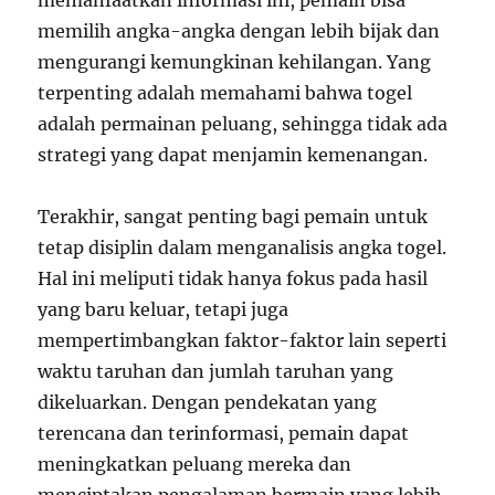
memanfaatkan informasi ini, pemain bisa
memilih angka-angka dengan lebih bijak dan
mengurangi kemungkinan kehilangan. Yang
terpenting adalah memahami bahwa togel
adalah permainan peluang, sehingga tidak ada
strategi yang dapat menjamin kemenangan.
Terakhir, sangat penting bagi pemain untuk
tetap disiplin dalam menganalisis angka togel.
Hal ini meliputi tidak hanya fokus pada hasil
yang baru keluar, tetapi juga
mempertimbangkan faktor-faktor lain seperti
waktu taruhan dan jumlah taruhan yang
dikeluarkan. Dengan pendekatan yang
terencana dan terinformasi, pemain dapat
meningkatkan peluang mereka dan