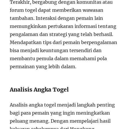
Terakhir, bergabung dengan komunitas atau
forum togel dapat memberikan wawasan
tambahan. Interaksi dengan pemain lain
memungkinkan pertukaran informasi tentang
pengalaman dan strategi yang telah berhasil.
Mendapatkan tips dari pemain berpengalaman
bisa menjadi keuntungan tersendiri dan
membantu pemula dalam memahami pola
permainan yang lebih dalam.
Analisis Angka Togel
Analisis angka togel menjadi langkah penting
bagi para pemain yang ingin meningkatkan
peluang menang. Dengan mempelajari hasil