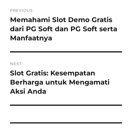
Post
PREVIOUS
navigation
Memahami Slot Demo Gratis
Previous
post:
dari PG Soft dan PG Soft serta
Manfaatnya
NEXT
Slot Gratis: Kesempatan
Next
post:
Berharga untuk Mengamati
Aksi Anda