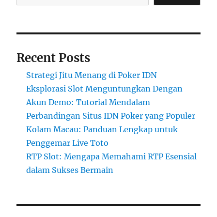
Recent Posts
Strategi Jitu Menang di Poker IDN
Eksplorasi Slot Menguntungkan Dengan
Akun Demo: Tutorial Mendalam
Perbandingan Situs IDN Poker yang Populer
Kolam Macau: Panduan Lengkap untuk
Penggemar Live Toto
RTP Slot: Mengapa Memahami RTP Esensial
dalam Sukses Bermain