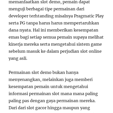
memanfaatkan slot demo, pemain dapat
menguji berbagai tipe permainan dari
developer terhtanding misalnya Pragmatic Play
serta PG tanpa harus harus mempertaruhkan
dana nyata. Hal ini memberikan kesempatan
emas bagi setiap semua pemain supaya melihat
kinerja mereka serta mengetahui sistem game
sebelum masuk ke dalam perjudian slot online
yang asli.
Permainan slot demo bukan hanya
menyenangkan, melainkan juga memberi
kesempatan pemain untuk mengetahui
informasi permainan slot mana mana paling
paling pas dengan gaya permainan mereka.
Dari dari slot gacor hingga maupun yang