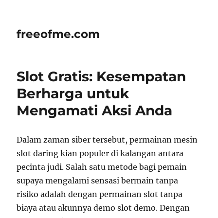
freeofme.com
Slot Gratis: Kesempatan
Berharga untuk
Mengamati Aksi Anda
Dalam zaman siber tersebut, permainan mesin
slot daring kian populer di kalangan antara
pecinta judi. Salah satu metode bagi pemain
supaya mengalami sensasi bermain tanpa
risiko adalah dengan permainan slot tanpa
biaya atau akunnya demo slot demo. Dengan