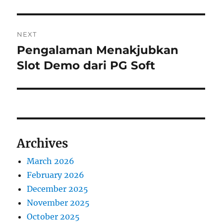
NEXT
Pengalaman Menakjubkan
Next
post:
Slot Demo dari PG Soft
Archives
March 2026
February 2026
December 2025
November 2025
October 2025