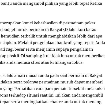
bantu anda mengambil pilihan yang lebih tepat ketika
merupakan kunci keberhasilan di permainan poker
n budget untuk bermain di Rakyat4D lalu ikuti batas
n kemudian terbalik untuk menghabiskan lebih dari apa
 siapkan. Melalui pengelolaan bankroll yang tepat, Anda
ri rugi besar serta menjamin supaya pengalaman
tap positif. Di samping itu, tidak lupa untuk memberika
jika anda merasa stres atau kehilangan fokus.
, selalu amati musuh anda pada saat bermain di Rakyat
ndakan serta polanya permainan musuh dapat memberi
 yang. Perhatikan cara para pemain tersebut melakuka
ons terhadap situasi saat ini. Ini akan anda mengambil
tepat serta meningkatkan chance anda untuk menang.