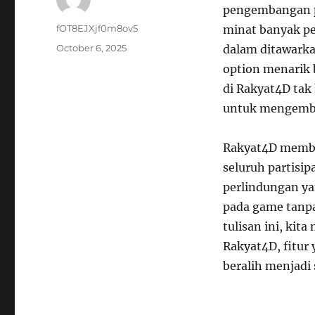
pengembangan p
Author
fOT8EJXjf0m8ov5
minat banyak pe
Posted
October 6, 2025
dalam ditawarka
on
option menarik 
di Rakyat4D tak
untuk mengemba
Rakyat4D membe
seluruh partisip
perlindungan ya
pada game tanpa
tulisan ini, ki
Rakyat4D, fitur
beralih menjadi