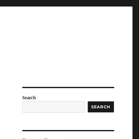
Search
SEARCH