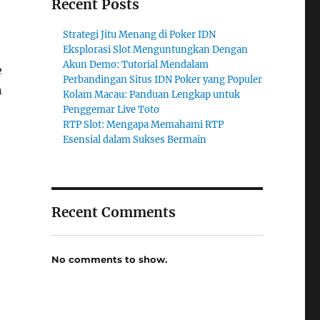
Recent Posts
Strategi Jitu Menang di Poker IDN
Eksplorasi Slot Menguntungkan Dengan
Akun Demo: Tutorial Mendalam
e
Perbandingan Situs IDN Poker yang Populer
n
Kolam Macau: Panduan Lengkap untuk
Penggemar Live Toto
RTP Slot: Mengapa Memahami RTP
Esensial dalam Sukses Bermain
Recent Comments
No comments to show.