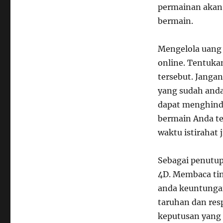
permainan akan 
bermain.
Mengelola uang 
online. Tentuka
tersebut. Janga
yang sudah anda
dapat menghinda
bermain Anda te
waktu istirahat 
Sebagai penutup
4D. Membaca ti
anda keuntungan
taruhan dan resp
keputusan yang 