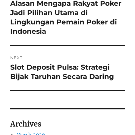
navigation
Alasan Mengapa Rakyat Poker
Previous
post:
Jadi Pilihan Utama di
Lingkungan Pemain Poker di
Indonesia
NEXT
Slot Deposit Pulsa: Strategi
Next
post:
Bijak Taruhan Secara Daring
Archives
March 2026