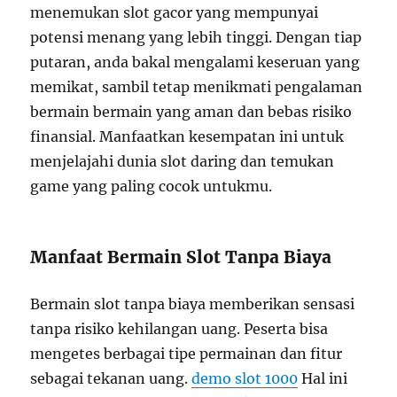
menemukan slot gacor yang mempunyai
potensi menang yang lebih tinggi. Dengan tiap
putaran, anda bakal mengalami keseruan yang
memikat, sambil tetap menikmati pengalaman
bermain bermain yang aman dan bebas risiko
finansial. Manfaatkan kesempatan ini untuk
menjelajahi dunia slot daring dan temukan
game yang paling cocok untukmu.
Manfaat Bermain Slot Tanpa Biaya
Bermain slot tanpa biaya memberikan sensasi
tanpa risiko kehilangan uang. Peserta bisa
mengetes berbagai tipe permainan dan fitur
sebagai tekanan uang.
demo slot 1000
Hal ini