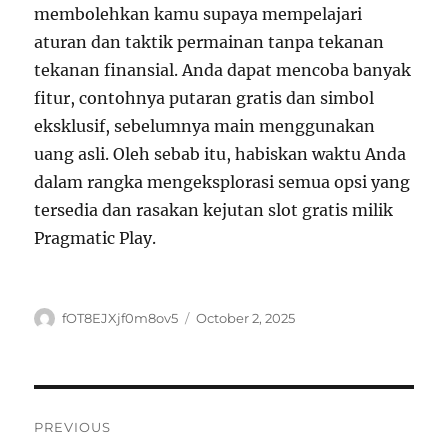
membolehkan kamu supaya mempelajari
aturan dan taktik permainan tanpa tekanan
tekanan finansial. Anda dapat mencoba banyak
fitur, contohnya putaran gratis dan simbol
eksklusif, sebelumnya main menggunakan
uang asli. Oleh sebab itu, habiskan waktu Anda
dalam rangka mengeksplorasi semua opsi yang
tersedia dan rasakan kejutan slot gratis milik
Pragmatic Play.
Author
Posted
fOT8EJXjf0m8ov5
October 2, 2025
on
Post
PREVIOUS