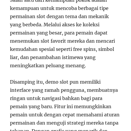
Salah satu dari kemampuan pokok adalah
kemampuan untuk mencoba berbagai tipe
permainan slot dengan tema dan mekanik
yang berbeda. Melalui akses ke koleksi
permainan yang besar, para pemain dapat
menemukan slot favorit mereka dan mencari
kemudahan spesial seperti free spins, simbol
liar, dan penambahan istimewa yang
meningkatkan peluang menang.
Disamping itu, demo slot pun memiliki
interface yang ramah pengguna, membuatnya
ringan untuk navigasi bahkan bagi para
pemain yang baru. Fitur ini memungkinkan
pemain untuk dengan cepat memahami aturan
permainan dan menguji strategi mereka tanpa