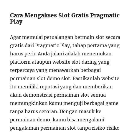
Cara Mengakses Slot Gratis Pragmatic
Play
Agar memulai petualangan bermain slot secara
gratis dari Pragmatic Play, tahap pertama yang
harus perlu Anda jalani adalah menemukan
platform ataupun website slot daring yang
terpercaya yang menawarkan berbagai
permainan slot demo slot. Pastikanlah website
itu memiliki reputasi yang dan memberikan
akun demonstrasi permainan slot semua
memungkinkan kamu menguji berbagai game
tanpa harus setoran. Dengan masuk ke
permainan demo, kamu bisa mengalami
pengalaman permainan slot tanpa risiko risiko