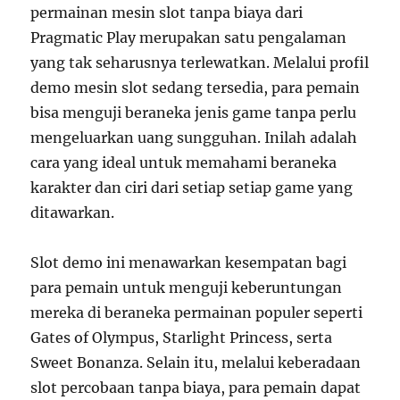
permainan mesin slot tanpa biaya dari
Pragmatic Play merupakan satu pengalaman
yang tak seharusnya terlewatkan. Melalui profil
demo mesin slot sedang tersedia, para pemain
bisa menguji beraneka jenis game tanpa perlu
mengeluarkan uang sungguhan. Inilah adalah
cara yang ideal untuk memahami beraneka
karakter dan ciri dari setiap setiap game yang
ditawarkan.
Slot demo ini menawarkan kesempatan bagi
para pemain untuk menguji keberuntungan
mereka di beraneka permainan populer seperti
Gates of Olympus, Starlight Princess, serta
Sweet Bonanza. Selain itu, melalui keberadaan
slot percobaan tanpa biaya, para pemain dapat