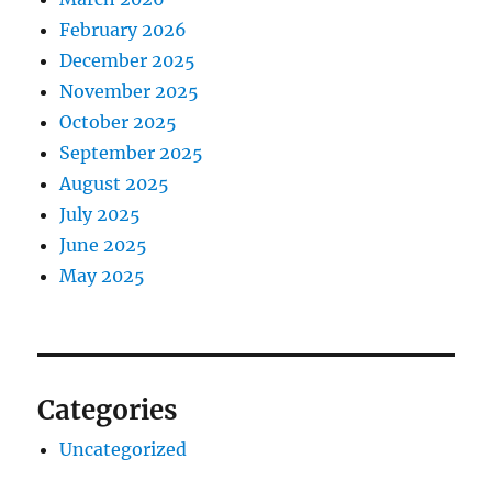
February 2026
December 2025
November 2025
October 2025
September 2025
August 2025
July 2025
June 2025
May 2025
Categories
Uncategorized