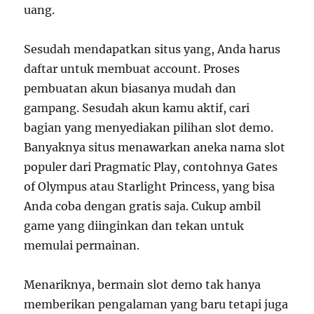
uang.
Sesudah mendapatkan situs yang, Anda harus
daftar untuk membuat account. Proses
pembuatan akun biasanya mudah dan
gampang. Sesudah akun kamu aktif, cari
bagian yang menyediakan pilihan slot demo.
Banyaknya situs menawarkan aneka nama slot
populer dari Pragmatic Play, contohnya Gates
of Olympus atau Starlight Princess, yang bisa
Anda coba dengan gratis saja. Cukup ambil
game yang diinginkan dan tekan untuk
memulai permainan.
Menariknya, bermain slot demo tak hanya
memberikan pengalaman yang baru tetapi juga