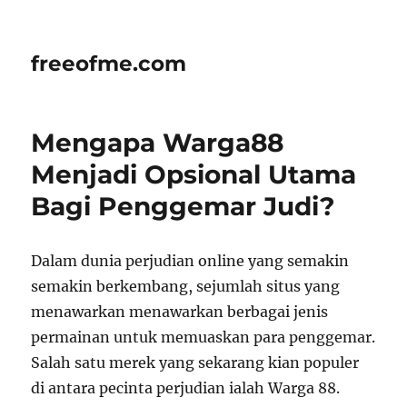
freeofme.com
Mengapa Warga88
Menjadi Opsional Utama
Bagi Penggemar Judi?
Dalam dunia perjudian online yang semakin
semakin berkembang, sejumlah situs yang
menawarkan menawarkan berbagai jenis
permainan untuk memuaskan para penggemar.
Salah satu merek yang sekarang kian populer
di antara pecinta perjudian ialah Warga 88.