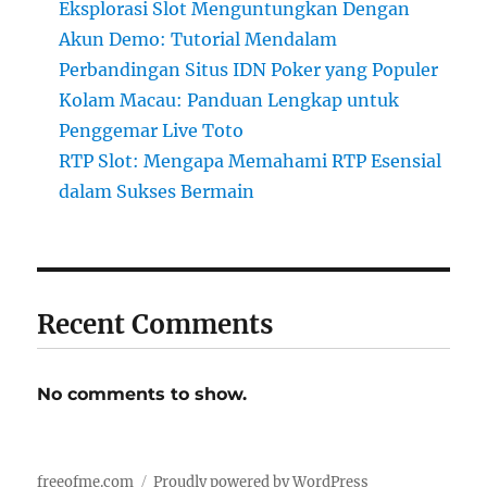
Eksplorasi Slot Menguntungkan Dengan
Akun Demo: Tutorial Mendalam
Perbandingan Situs IDN Poker yang Populer
Kolam Macau: Panduan Lengkap untuk
Penggemar Live Toto
RTP Slot: Mengapa Memahami RTP Esensial
dalam Sukses Bermain
Recent Comments
No comments to show.
freeofme.com
Proudly powered by WordPress