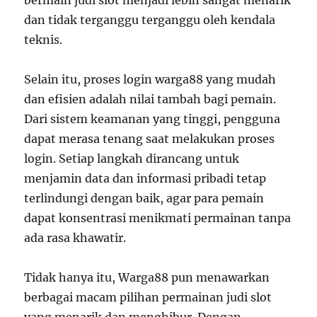
bermain judi slot menjadi lebih sangat menarik
dan tidak terganggu terganggu oleh kendala
teknis.
Selain itu, proses login warga88 yang mudah
dan efisien adalah nilai tambah bagi pemain.
Dari sistem keamanan yang tinggi, pengguna
dapat merasa tenang saat melakukan proses
login. Setiap langkah dirancang untuk
menjamin data dan informasi pribadi tetap
terlindungi dengan baik, agar para pemain
dapat konsentrasi menikmati permainan tanpa
ada rasa khawatir.
Tidak hanya itu, Warga88 pun menawarkan
berbagai macam pilihan permainan judi slot