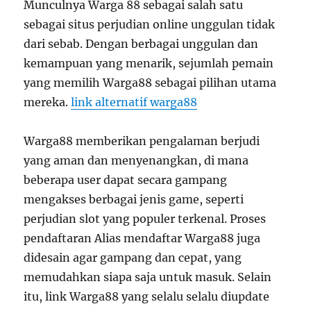
Munculnya Warga 88 sebagai salah satu
sebagai situs perjudian online unggulan tidak
dari sebab. Dengan berbagai unggulan dan
kemampuan yang menarik, sejumlah pemain
yang memilih Warga88 sebagai pilihan utama
mereka.
link alternatif warga88
Warga88 memberikan pengalaman berjudi
yang aman dan menyenangkan, di mana
beberapa user dapat secara gampang
mengakses berbagai jenis game, seperti
perjudian slot yang populer terkenal. Proses
pendaftaran Alias mendaftar Warga88 juga
didesain agar gampang dan cepat, yang
memudahkan siapa saja untuk masuk. Selain
itu, link Warga88 yang selalu selalu diupdate