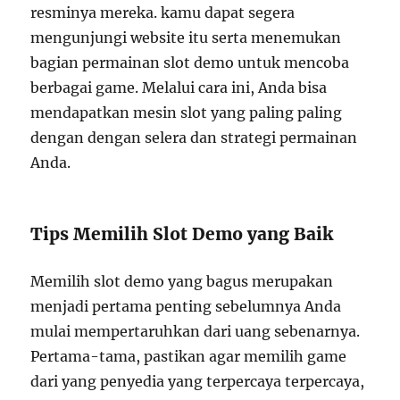
resminya mereka. kamu dapat segera
mengunjungi website itu serta menemukan
bagian permainan slot demo untuk mencoba
berbagai game. Melalui cara ini, Anda bisa
mendapatkan mesin slot yang paling paling
dengan dengan selera dan strategi permainan
Anda.
Tips Memilih Slot Demo yang Baik
Memilih slot demo yang bagus merupakan
menjadi pertama penting sebelumnya Anda
mulai mempertaruhkan dari uang sebenarnya.
Pertama-tama, pastikan agar memilih game
dari yang penyedia yang terpercaya terpercaya,