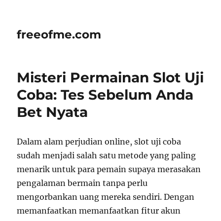
freeofme.com
Misteri Permainan Slot Uji
Coba: Tes Sebelum Anda
Bet Nyata
Dalam alam perjudian online, slot uji coba
sudah menjadi salah satu metode yang paling
menarik untuk para pemain supaya merasakan
pengalaman bermain tanpa perlu
mengorbankan uang mereka sendiri. Dengan
memanfaatkan memanfaatkan fitur akun