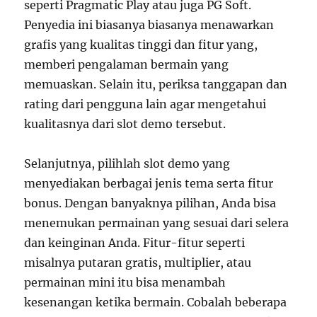
seperti Pragmatic Play atau juga PG Soft.
Penyedia ini biasanya biasanya menawarkan
grafis yang kualitas tinggi dan fitur yang,
memberi pengalaman bermain yang
memuaskan. Selain itu, periksa tanggapan dan
rating dari pengguna lain agar mengetahui
kualitasnya dari slot demo tersebut.
Selanjutnya, pilihlah slot demo yang
menyediakan berbagai jenis tema serta fitur
bonus. Dengan banyaknya pilihan, Anda bisa
menemukan permainan yang sesuai dari selera
dan keinginan Anda. Fitur-fitur seperti
misalnya putaran gratis, multiplier, atau
permainan mini itu bisa menambah
kesenangan ketika bermain. Cobalah beberapa