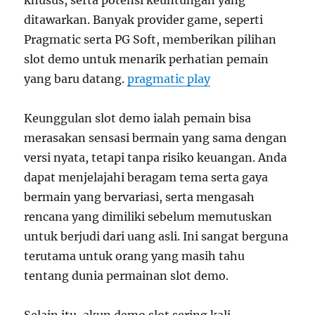
khusus, serta potensi keuntungan yang
ditawarkan. Banyak provider game, seperti
Pragmatic serta PG Soft, memberikan pilihan
slot demo untuk menarik perhatian pemain
yang baru datang.
pragmatic play
Keunggulan slot demo ialah pemain bisa
merasakan sensasi bermain yang sama dengan
versi nyata, tetapi tanpa risiko keuangan. Anda
dapat menjelajahi beragam tema serta gaya
bermain yang bervariasi, serta mengasah
rencana yang dimiliki sebelum memutuskan
untuk berjudi dari uang asli. Ini sangat berguna
terutama untuk orang yang masih tahu
tentang dunia permainan slot demo.