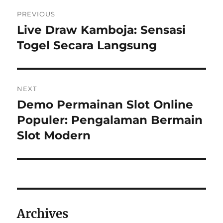
Post
PREVIOUS
navigation
Live Draw Kamboja: Sensasi
Previous
post:
Togel Secara Langsung
NEXT
Demo Permainan Slot Online
Next
post:
Populer: Pengalaman Bermain
Slot Modern
Archives