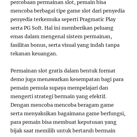
percobaan permainan slot, pemain bisa
mencoba berbagai tipe game slot dari penyedia
penyedia terkemuka seperti Pragmatic Play
serta PG Soft. Hal ini memberikan peluang
emas dalam mengenal sistem permainan,
fasilitas bonus, serta visual yang indah tanpa
tekanan keuangan.
Permainan slot gratis dalam bentuk format
demo juga menawarkan kesempatan bagi para
pemain pemula supaya mempelajari dan
mengerti strategi bermain yang efektif.
Dengan mencoba mencoba beragam game
serta menyaksikan bagaimana game berfungsi,
para pemain bisa membuat keputusan yang
bijak saat memilih untuk bertaruh bermain