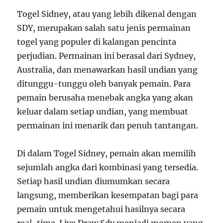
Togel Sidney, atau yang lebih dikenal dengan
SDY, merupakan salah satu jenis permainan
togel yang populer di kalangan pencinta
perjudian. Permainan ini berasal dari Sydney,
Australia, dan menawarkan hasil undian yang
ditunggu-tunggu oleh banyak pemain. Para
pemain berusaha menebak angka yang akan
keluar dalam setiap undian, yang membuat
permainan ini menarik dan penuh tantangan.
Di dalam Togel Sidney, pemain akan memilih
sejumlah angka dari kombinasi yang tersedia.
Setiap hasil undian diumumkan secara
langsung, memberikan kesempatan bagi para
pemain untuk mengetahui hasilnya secara