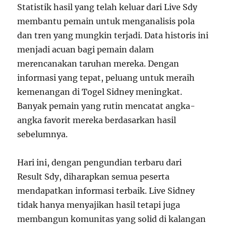
Statistik hasil yang telah keluar dari Live Sdy
membantu pemain untuk menganalisis pola
dan tren yang mungkin terjadi. Data historis ini
menjadi acuan bagi pemain dalam
merencanakan taruhan mereka. Dengan
informasi yang tepat, peluang untuk meraih
kemenangan di Togel Sidney meningkat.
Banyak pemain yang rutin mencatat angka-
angka favorit mereka berdasarkan hasil
sebelumnya.
Hari ini, dengan pengundian terbaru dari
Result Sdy, diharapkan semua peserta
mendapatkan informasi terbaik. Live Sidney
tidak hanya menyajikan hasil tetapi juga
membangun komunitas yang solid di kalangan