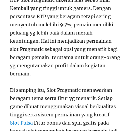
RTP Slot Pragmatic dikenal luas sebab nilai
Kembali yang tinggi untuk gamers. Dengan
persentase RTP yang beragam tetapi sering
menyentuh melebihi 95%, pemain memiliki
peluang yg lebih baik dalam meraih
keuntungan. Hal ini menjadikan permainan
slot Pragmatic sebagai opsi yang menarik bagi
beragam pemain, terutama untuk orang-orang
yg mengutamakan profit dalam kegiatan
bermain.
Di samping itu, Slot Pragmatic menawarkan
beragam tema serta fitur yg menarik. Setiap
game dibuat menggunakan visual berkualitas
tinggi serta sistem permainan yang kreatif.
Slot Pulsa
Fitur bonus dan spin gratis pada