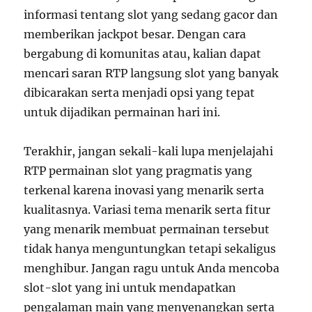
informasi tentang slot yang sedang gacor dan
memberikan jackpot besar. Dengan cara
bergabung di komunitas atau, kalian dapat
mencari saran RTP langsung slot yang banyak
dibicarakan serta menjadi opsi yang tepat
untuk dijadikan permainan hari ini.
Terakhir, jangan sekali-kali lupa menjelajahi
RTP permainan slot yang pragmatis yang
terkenal karena inovasi yang menarik serta
kualitasnya. Variasi tema menarik serta fitur
yang menarik membuat permainan tersebut
tidak hanya menguntungkan tetapi sekaligus
menghibur. Jangan ragu untuk Anda mencoba
slot-slot yang ini untuk mendapatkan
pengalaman main yang menyenangkan serta