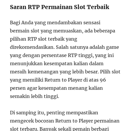
Saran RTP Permainan Slot Terbaik
Bagi Anda yang mendambakan sensasi
bermain slot yang memuaskan, ada beberapa
pilihan RTP slot terbaik yang
direkomendasikan. Salah satunya adalah game
yang dengan persentase RTP tinggi, yang ini
menunjukkan kesempatan kalian dalam
meraih kemenangan yang lebih besar. Pilih slot
yang memiliki Return to Player di atas 96
persen agar kesempatan menang kalian
semakin lebih tinggi.
Di samping itu, penting mempastikan
mengecek bocoran Return to Player permainan
slot terbaru. Banyak sekali pemain berbagi