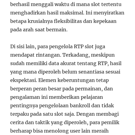
berhasil menggali waktu di mana slot tertentu
menghadirkan hasil maksimal. Ini menyiratkan
betapa krusialnya fleksibilitas dan kepekaan
pada arah saat bermain.
Di sisi lain, para pengelola RTP slot juga
mendapat rintangan. Terkadang, meskipun
sudah memiliki data akurat tentang RTP, hasil
yang mana diperoleh belum senantiasa sesuai
ekspektasi. Elemen keberuntungan tetap
berperan peran besar pada permainan, dan
pengalaman ini memberikan pelajaran
pentingnya pengelolaan bankroll dan tidak
terpaku pada satu slot saja. Dengan membagi
cerita dan taktik yang diperoleh, para pemilik
berharap bisa menolong user lain meraih