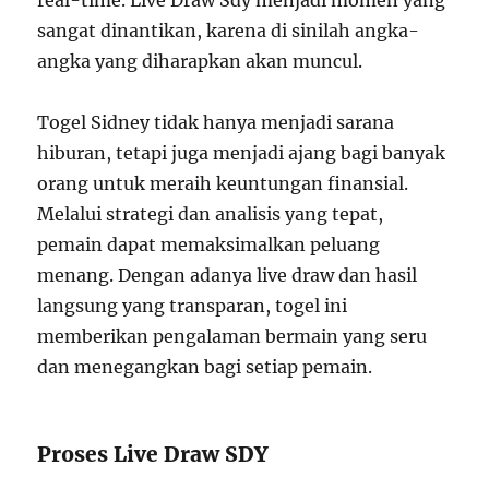
real-time. Live Draw Sdy menjadi momen yang
sangat dinantikan, karena di sinilah angka-
angka yang diharapkan akan muncul.
Togel Sidney tidak hanya menjadi sarana
hiburan, tetapi juga menjadi ajang bagi banyak
orang untuk meraih keuntungan finansial.
Melalui strategi dan analisis yang tepat,
pemain dapat memaksimalkan peluang
menang. Dengan adanya live draw dan hasil
langsung yang transparan, togel ini
memberikan pengalaman bermain yang seru
dan menegangkan bagi setiap pemain.
Proses Live Draw SDY