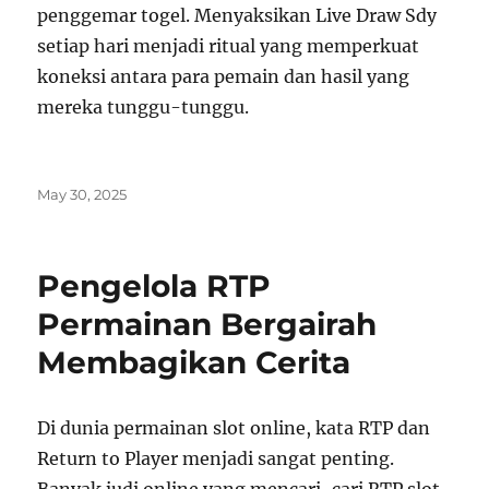
penggemar togel. Menyaksikan Live Draw Sdy
setiap hari menjadi ritual yang memperkuat
koneksi antara para pemain dan hasil yang
mereka tunggu-tunggu.
Posted
May 30, 2025
on
Pengelola RTP
Permainan Bergairah
Membagikan Cerita
Di dunia permainan slot online, kata RTP dan
Return to Player menjadi sangat penting.