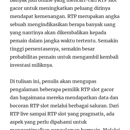
Banyak judi online yang mencari-cari RTP slot
gacor untuk meningkatkan peluang dirinya
mendapat kemenangan. RTP merupakan angka
sebuah mengindikasikan berapa banyak uang
yang nantinya akan dikembalikan kepada
pemain dalam jangka waktu tertentu. Semakin
tinggi persentasenya, semakin besar
probabilitas pemain untuk mengambil kembali
investasi miliknya.
Di tulisan ini, penulis akan mengupas
pengalaman beberapa pemilik RTP slot gacor
dan bagaimana mereka mendapatkan data dan
bocoran RTP slot melalui berbagai saluran. Dari
RTP live sampai RTP slot yang pragmatis, ada
aspek yang perlu dipahami untuk