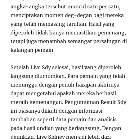
angka-angka tersebut muncul satu per satu,
menciptakan momen deg-degan bagi mereka
yang telah memasang taruhan. Hasil yang
diperoleh tidak hanya memastikan pemenang,
tetapi juga menambah semangat persaingan di
kalangan pemain.
Setelah Live Sdy selesai, hasil yang diperoleh
langsung diumumkan. Para pemain yang telah
menunggu dengan penuh harapan akhirnya
dapat mengetahui apakah mereka berhasil
meraih kemenangan. Pengumuman Result Sdy
ini biasanya diikuti dengan informasi
tambahan seperti data pemain dan analisis
pada hasil undian yang berlangsung. Dengan
demikian, Live Sidney menjadi lebih dari