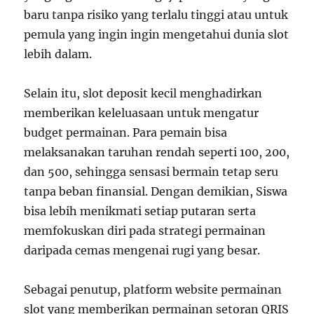
baru tanpa risiko yang terlalu tinggi atau untuk
pemula yang ingin ingin mengetahui dunia slot
lebih dalam.
Selain itu, slot deposit kecil menghadirkan
memberikan keleluasaan untuk mengatur
budget permainan. Para pemain bisa
melaksanakan taruhan rendah seperti 100, 200,
dan 500, sehingga sensasi bermain tetap seru
tanpa beban finansial. Dengan demikian, Siswa
bisa lebih menikmati setiap putaran serta
memfokuskan diri pada strategi permainan
daripada cemas mengenai rugi yang besar.
Sebagai penutup, platform website permainan
slot yang memberikan permainan setoran QRIS