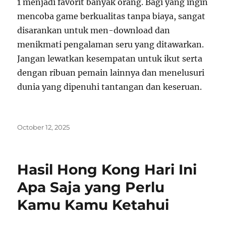
1 menjadi favorit banyak orang. Bagi yang ingin
mencoba game berkualitas tanpa biaya, sangat
disarankan untuk men-download dan
menikmati pengalaman seru yang ditawarkan.
Jangan lewatkan kesempatan untuk ikut serta
dengan ribuan pemain lainnya dan menelusuri
dunia yang dipenuhi tantangan dan keseruan.
Posted
October 12, 2025
on
Hasil Hong Kong Hari Ini
Apa Saja yang Perlu
Kamu Kamu Ketahui