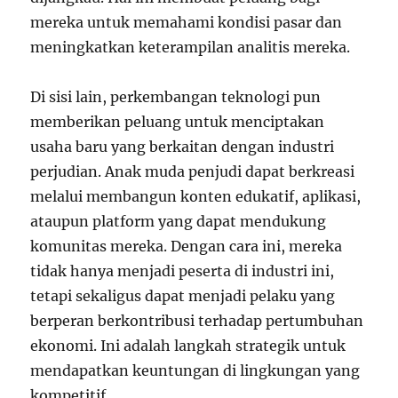
mereka untuk memahami kondisi pasar dan
meningkatkan keterampilan analitis mereka.
Di sisi lain, perkembangan teknologi pun
memberikan peluang untuk menciptakan
usaha baru yang berkaitan dengan industri
perjudian. Anak muda penjudi dapat berkreasi
melalui membangun konten edukatif, aplikasi,
ataupun platform yang dapat mendukung
komunitas mereka. Dengan cara ini, mereka
tidak hanya menjadi peserta di industri ini,
tetapi sekaligus dapat menjadi pelaku yang
berperan berkontribusi terhadap pertumbuhan
ekonomi. Ini adalah langkah strategik untuk
mendapatkan keuntungan di lingkungan yang
kompetitif.