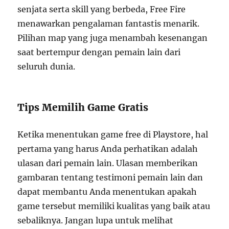
senjata serta skill yang berbeda, Free Fire
menawarkan pengalaman fantastis menarik.
Pilihan map yang juga menambah kesenangan
saat bertempur dengan pemain lain dari
seluruh dunia.
Tips Memilih Game Gratis
Ketika menentukan game free di Playstore, hal
pertama yang harus Anda perhatikan adalah
ulasan dari pemain lain. Ulasan memberikan
gambaran tentang testimoni pemain lain dan
dapat membantu Anda menentukan apakah
game tersebut memiliki kualitas yang baik atau
sebaliknya. Jangan lupa untuk melihat