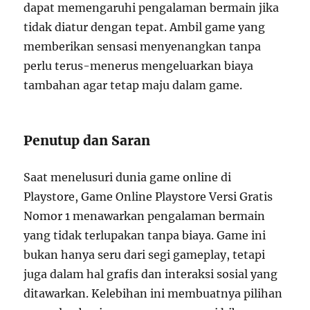
dapat memengaruhi pengalaman bermain jika
tidak diatur dengan tepat. Ambil game yang
memberikan sensasi menyenangkan tanpa
perlu terus-menerus mengeluarkan biaya
tambahan agar tetap maju dalam game.
Penutup dan Saran
Saat menelusuri dunia game online di
Playstore, Game Online Playstore Versi Gratis
Nomor 1 menawarkan pengalaman bermain
yang tidak terlupakan tanpa biaya. Game ini
bukan hanya seru dari segi gameplay, tetapi
juga dalam hal grafis dan interaksi sosial yang
ditawarkan. Kelebihan ini membuatnya pilihan