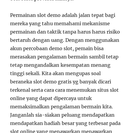
Permainan slot demo adalah jalan tepat bagi
mereka yang tahu memahami mekanisme
permainan dan taktik tanpa harus harus risiko
bertaruh dengan uang. Dengan menggunakan
akun percobaan demo slot, pemain bisa
merasakan pengalaman bermain sambil tetap
tetap mengandalkan kesempatan menang
tinggi sekali. Kita akan mengupas soal
beraneka slot demo gratis yg banyak dicari
terkenal serta cara cara menemukan situs slot
online yang dapat dipercaya untuk
memaksimalkan pengalaman bermain kita.
Janganlah sia-siakan peluang mendapatkan
mendapatkan hadiah besar yang terbesar pada
slot online yang menawarkan menawarkan