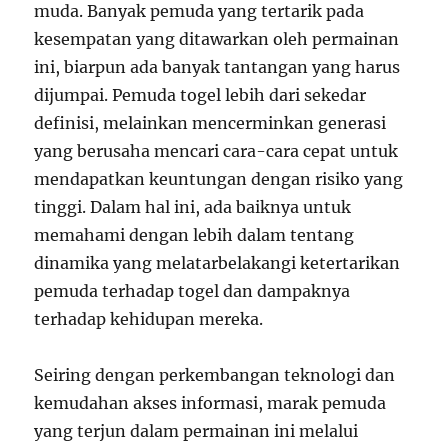
muda. Banyak pemuda yang tertarik pada
kesempatan yang ditawarkan oleh permainan
ini, biarpun ada banyak tantangan yang harus
dijumpai. Pemuda togel lebih dari sekedar
definisi, melainkan mencerminkan generasi
yang berusaha mencari cara-cara cepat untuk
mendapatkan keuntungan dengan risiko yang
tinggi. Dalam hal ini, ada baiknya untuk
memahami dengan lebih dalam tentang
dinamika yang melatarbelakangi ketertarikan
pemuda terhadap togel dan dampaknya
terhadap kehidupan mereka.
Seiring dengan perkembangan teknologi dan
kemudahan akses informasi, marak pemuda
yang terjun dalam permainan ini melalui