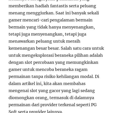
memberikan hadiah fantastis serta peluang
menang menggiurkan. Saat ini banyak sekali
gamer mencari-cari pengalaman bermain
bermain yang tidak hanya menyenangkan,
tetapi juga menyenangkan, tetapi juga
menawarkan peluang untuk meraih
kemenangan besar besar. Salah satu cara untuk
untuk mengeksplorasi beraneka pilihan adalah
dengan slot percobaan yang memungkinkan
gamer untuk mencoba beraneka ragam
permainan tanpa risiko kehilangan modal. Di
dalam artikel ini, kita akan membahas
mengenai slot yang gacor yang lagi sedang
diomongkan orang, termasuk di dalamnya
permainan dari provider terkenal seperti PG
Soft serta provider lainnya.