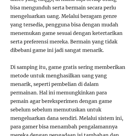
bisa mengunduh serta bermain secara perlu
mengeluarkan uang. Melalui beragam genre
yang tersedia, pengguna bisa dengan mudah
menemukan game sesuai dengan ketertarikan
serta preferensi mereka. Bermain yang tidak
dibebani game ini jadi sangat menarik.
Di samping itu, game gratis sering memberikan
metode untuk menghasilkan uang yang
menarik, seperti pembelian di dalam
permainan. Hal ini memungkinkan para
pemain agar bereksperimen dengan game
sebelum sebelum memutuskan untuk
mengeluarkan dana sendiri. Melalui sistem ini,
para gamer bisa menambah pengalamannya
mereka dengan pengadaan isi tambahan dan