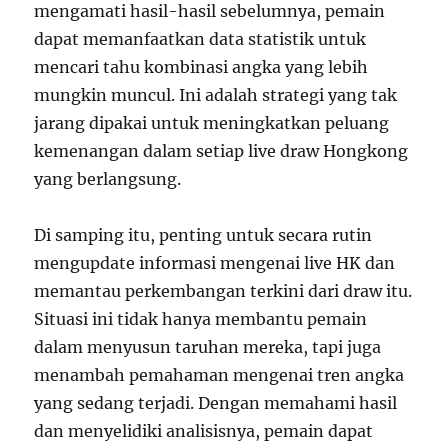
mengamati hasil-hasil sebelumnya, pemain
dapat memanfaatkan data statistik untuk
mencari tahu kombinasi angka yang lebih
mungkin muncul. Ini adalah strategi yang tak
jarang dipakai untuk meningkatkan peluang
kemenangan dalam setiap live draw Hongkong
yang berlangsung.
Di samping itu, penting untuk secara rutin
mengupdate informasi mengenai live HK dan
memantau perkembangan terkini dari draw itu.
Situasi ini tidak hanya membantu pemain
dalam menyusun taruhan mereka, tapi juga
menambah pemahaman mengenai tren angka
yang sedang terjadi. Dengan memahami hasil
dan menyelidiki analisisnya, pemain dapat