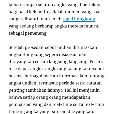
keluar sampai seluruh angka yang diperlukan
bagi hasil keluar. Ini adalah momen yang saat
sangat dinanti-nanti oleh
togel hongkong
yang sedang berharap angka mereka muncul
sebagai pemenang.
Setelah proses tersebut undian dituntaskan,
angka Hongkong segera disiarkan dan
ditayangkan secara langsung langsung. Peserta
bisa dapat angka-angka angka-angka tersebut
beserta berbagai macam informasi lain tentang
angka undian, termasuk periode serta catatan
penting tambahan lainnya. Hal ini menjamin
bahwa setiap orang orang mendapatkan
pembaruan yang dan real-time serta real-time
tentang angka yang barusan ditayangkan.