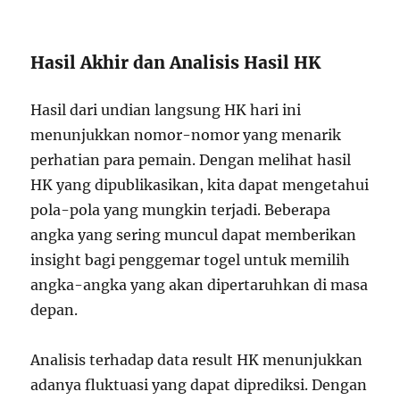
Hasil Akhir dan Analisis Hasil HK
Hasil dari undian langsung HK hari ini
menunjukkan nomor-nomor yang menarik
perhatian para pemain. Dengan melihat hasil
HK yang dipublikasikan, kita dapat mengetahui
pola-pola yang mungkin terjadi. Beberapa
angka yang sering muncul dapat memberikan
insight bagi penggemar togel untuk memilih
angka-angka yang akan dipertaruhkan di masa
depan.
Analisis terhadap data result HK menunjukkan
adanya fluktuasi yang dapat diprediksi. Dengan