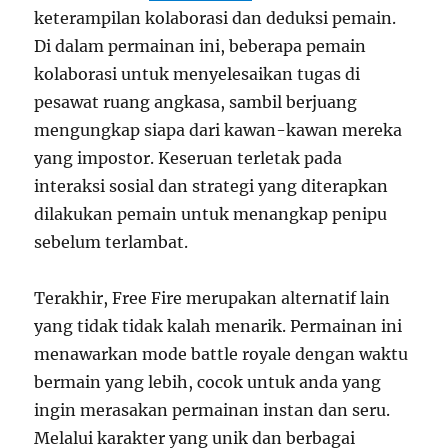
keterampilan kolaborasi dan deduksi pemain.
Di dalam permainan ini, beberapa pemain
kolaborasi untuk menyelesaikan tugas di
pesawat ruang angkasa, sambil berjuang
mengungkap siapa dari kawan-kawan mereka
yang impostor. Keseruan terletak pada
interaksi sosial dan strategi yang diterapkan
dilakukan pemain untuk menangkap penipu
sebelum terlambat.
Terakhir, Free Fire merupakan alternatif lain
yang tidak tidak kalah menarik. Permainan ini
menawarkan mode battle royale dengan waktu
bermain yang lebih, cocok untuk anda yang
ingin merasakan permainan instan dan seru.
Melalui karakter yang unik dan berbagai