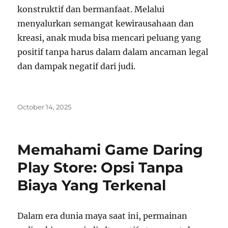
konstruktif dan bermanfaat. Melalui
menyalurkan semangat kewirausahaan dan
kreasi, anak muda bisa mencari peluang yang
positif tanpa harus dalam dalam ancaman legal
dan dampak negatif dari judi.
Posted
October 14, 2025
on
Memahami Game Daring
Play Store: Opsi Tanpa
Biaya Yang Terkenal
Dalam era dunia maya saat ini, permainan